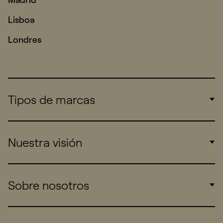
Lisboa
Londres
Tipos de marcas
Corporate
Nuestra visión
Consumers
Sports
Insights
Sobre nosotros
Startups
Work
Real Brands
Company