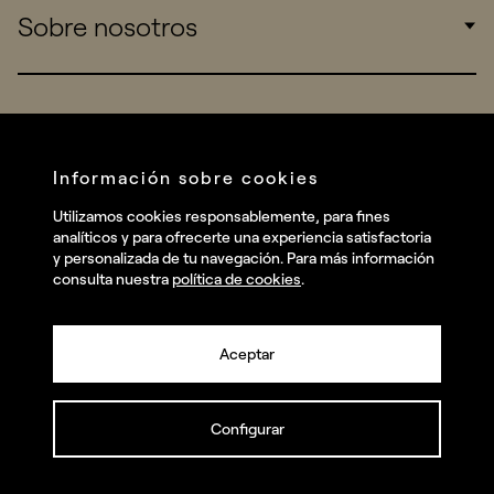
Sobre nosotros
Startups
Work
Real Brands
Company
All projects
Services
Social
Información sobre cookies
Talent
Linkedin
Utilizamos cookies responsablemente, para fines
Contact
analíticos y para ofrecerte una experiencia satisfactoria
Instagram
y personalizada de tu navegación. Para más información
consulta nuestra
política de cookies
.
Facebook
Youtube
Aceptar
Configurar
© summa.es Todos los derechos reservados.
Política de privacidad y aviso legal
Política de cookies