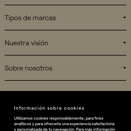
Tipos de marcas
Corporate
Nuestra visión
Consumers
Sports
Insights
Sobre nosotros
Startups
Work
Real Brands
Company
All projects
Services
Social
Información sobre cookies
Talent
Linkedin
Utilizamos cookies responsablemente, para fines
Contact
analíticos y para ofrecerte una experiencia satisfactoria
Instagram
y personalizada de tu navegación. Para más información