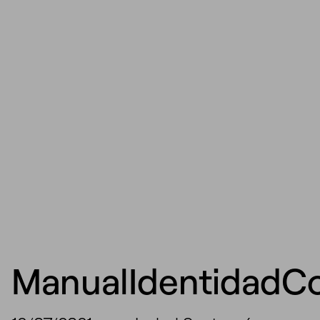
ManualIdentidadC