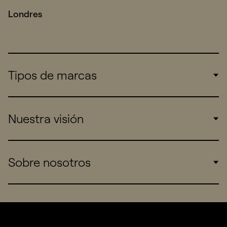
Londres
Tipos de marcas
Corporate
Nuestra visión
Consumers
Sports
Insights
Sobre nosotros
Startups
Work
Real Brands
Company
All projects
Services
Social