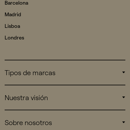
Barcelona
Madrid
Lisboa
Londres
Tipos de marcas
Corporate
Nuestra visión
Consumers
Sports
Insights
Sobre nosotros
Startups
Work