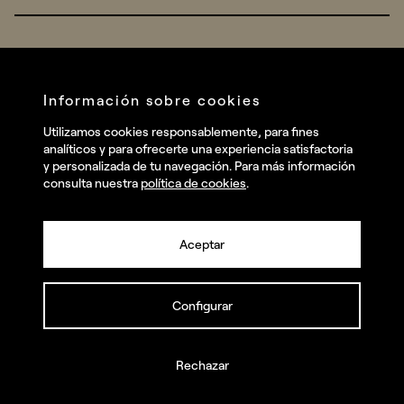
Real Brands
Company
All projects
Services
Social
Información sobre cookies
Talent
Linkedin
Utilizamos cookies responsablemente, para fines
Contact
analíticos y para ofrecerte una experiencia satisfactoria
Instagram
y personalizada de tu navegación. Para más información
consulta nuestra
política de cookies
.
Facebook
Youtube
Aceptar
Configurar
© summa.es Todos los derechos reservados.
Política de privacidad y aviso legal
Política de cookies
Rechazar