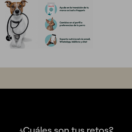
¿Cuáles son tus retos?