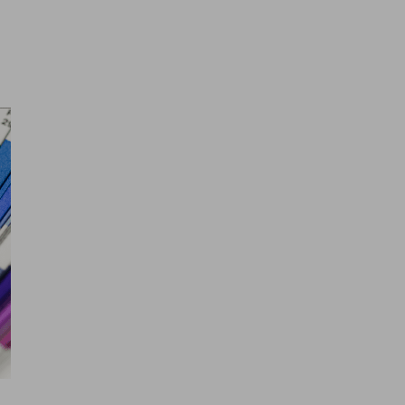
Cuáles son tus reto
manos y juntos los haremos real
a ofrecerte una experiencia satisfactoria y
 nuestra
política de cookies
.