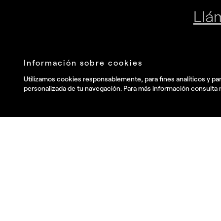
Únete a nuestra newsletter
Envia
He leído y acepto la
Política de privacidad
.
y deseo recibir
información comercial, noticias, eventos y servicios de Summa.*