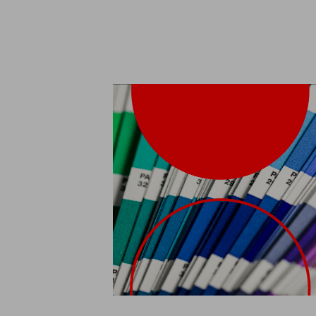
¿
Llá
Información sobre cookies
Utilizamos cookies responsablemente, para fines analíticos y par
personalizada de tu navegación. Para más información consulta