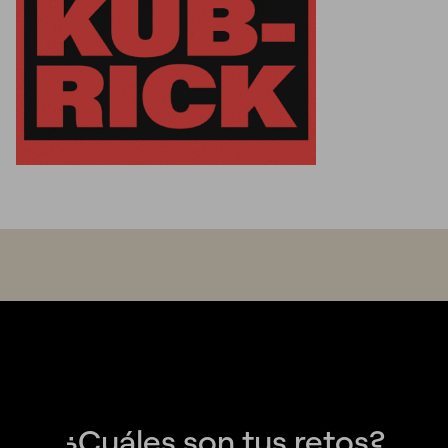
¿Cuáles son tus retos?