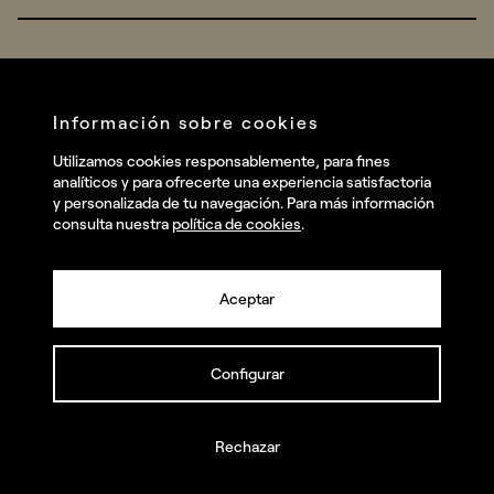
Real Brands
Company
All projects
Services
Social
Información sobre cookies
Talent
Linkedin
Utilizamos cookies responsablemente, para fines
Contact
analíticos y para ofrecerte una experiencia satisfactoria
Instagram
y personalizada de tu navegación. Para más información
consulta nuestra
política de cookies
.
Facebook
Youtube
Aceptar
Configurar
© summa.es Todos los derechos reservados.
Política de privacidad y aviso legal
Política de cookies
Rechazar