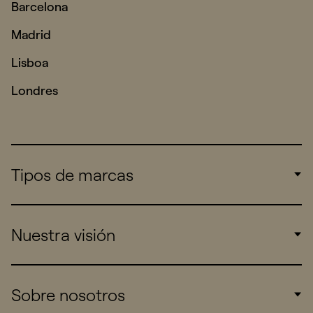
Barcelona
Madrid
Lisboa
Londres
Tipos de marcas
Corporate
Nuestra visión
Consumers
Sports
Insights
Sobre nosotros
Startups
Work