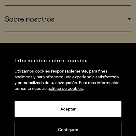
Sports
Insights
Sobre nosotros
Startups
Work
Real Brands
Company
All projects
Services
Social
Información sobre cookies
Talent
Linkedin
Utilizamos cookies responsablemente, para fines
Contact
analíticos y para ofrecerte una experiencia satisfactoria
Instagram
y personalizada de tu navegación. Para más información
consulta nuestra
política de cookies
.
Facebook
Youtube
Aceptar
Configurar
© summa.es Todos los derechos reservados.