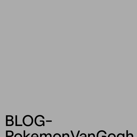
BLOG-
PokemonVanGogh