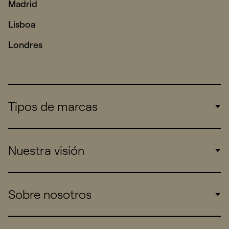
Madrid
Lisboa
Londres
Tipos de marcas
Corporate
Nuestra visión
Consumers
Sports
Insights
Sobre nosotros
Startups
Work
Real Brands
Company