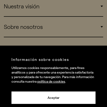
Nuestra visión
Consumers
Sports
Insights
Sobre nosotros
Startups
Work
Real Brands
Company
All projects
Services
Social
Información sobre cookies
Talent
Linkedin
Utilizamos cookies responsablemente, para fines
Contact
analíticos y para ofrecerte una experiencia satisfactoria
Instagram
y personalizada de tu navegación. Para más información
consulta nuestra
política de cookies
.
Facebook
Youtube
Aceptar