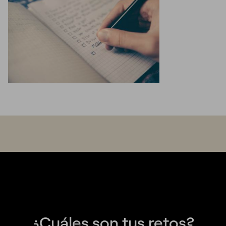
¿Cuáles son tus retos?