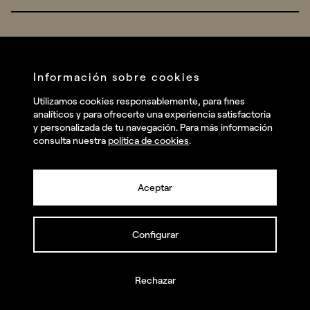
Real Brands
Company
All projects
Services
Social
Información sobre cookies
Talent
Linkedin
Utilizamos cookies responsablemente, para fines
Contact
analíticos y para ofrecerte una experiencia satisfactoria
Instagram
y personalizada de tu navegación. Para más información
consulta nuestra
política de cookies
.
Facebook
Youtube
Aceptar
Configurar
© summa.es Todos los derechos reservados.
Política de privacidad y aviso legal
Política de cookies
Rechazar