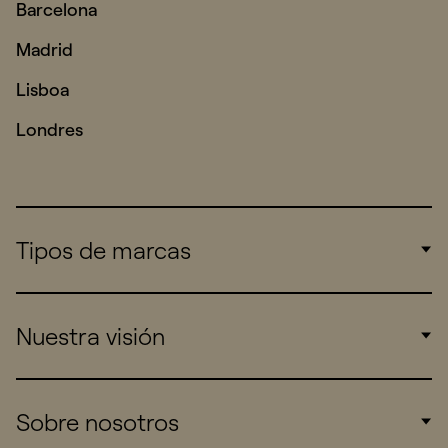
Barcelona
Madrid
Lisboa
Londres
Tipos de marcas
Corporate
Nuestra visión
Consumers
Sports
Insights
Sobre nosotros
Startups
Work