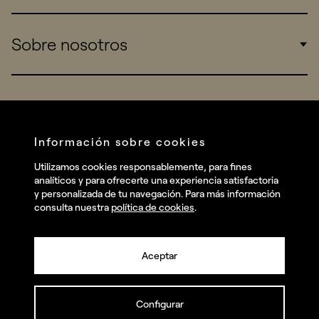
Sports
Insights
Sobre nosotros
Startups
Work
Real Brands
Company
All projects
Services
Social
Información sobre cookies
Talent
Linkedin
Utilizamos cookies responsablemente, para fines
Contact
analíticos y para ofrecerte una experiencia satisfactoria
Instagram
y personalizada de tu navegación. Para más información
consulta nuestra
política de cookies
.
Facebook
Youtube
Aceptar
Configurar
© summa.es Todos los derechos reservados.