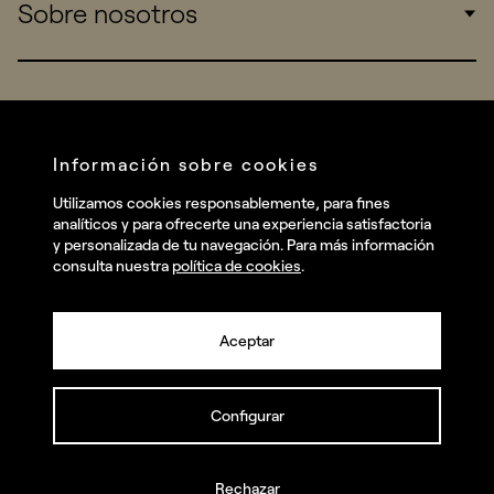
Sobre nosotros
Startups
Work
Real Brands
Company
All projects
Services
Social
Información sobre cookies
Talent
Linkedin
Utilizamos cookies responsablemente, para fines
Contact
analíticos y para ofrecerte una experiencia satisfactoria
Instagram
y personalizada de tu navegación. Para más información
consulta nuestra
política de cookies
.
Facebook
Youtube
Aceptar
Configurar
© summa.es Todos los derechos reservados.
Política de privacidad y aviso legal
Política de cookies
Rechazar