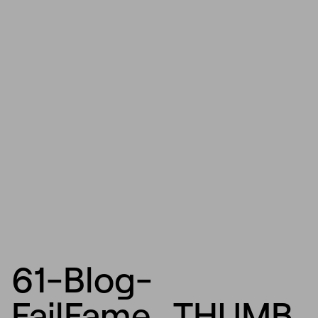
61-Blog-
FailFame_THUMB