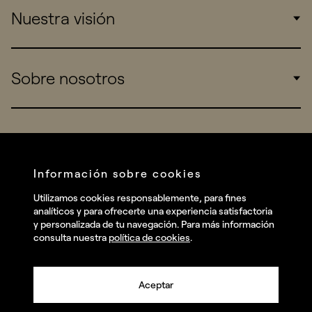
Nuestra visión
Consumers
Sports
Insights
Sobre nosotros
Startups
Work
Real Brands
Company
All projects
Services
Social
Información sobre cookies
Talent
Linkedin
Utilizamos cookies responsablemente, para fines
Contact
analíticos y para ofrecerte una experiencia satisfactoria
Instagram
y personalizada de tu navegación. Para más información
consulta nuestra
política de cookies
.
Facebook
Youtube
Aceptar