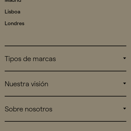
Lisboa
Londres
Tipos de marcas
Corporate
Nuestra visión
Consumers
Sports
Insights
Sobre nosotros
Startups
Work
Real Brands
Company