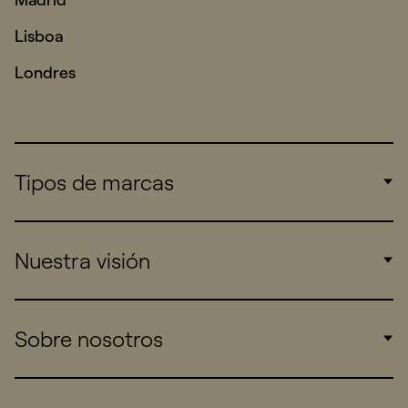
Lisboa
Londres
Tipos de marcas
Corporate
Nuestra visión
Consumers
Sports
Insights
Sobre nosotros
Startups
Work
Real Brands
Company