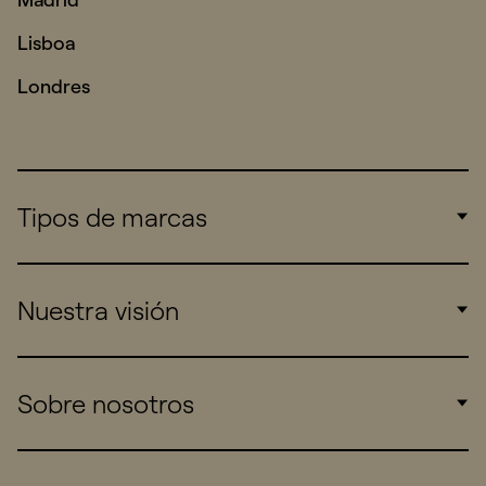
Lisboa
Londres
Tipos de marcas
Corporate
Nuestra visión
Consumers
Sports
Insights
Sobre nosotros
Startups
Work
Real Brands
Company