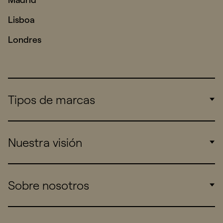
Lisboa
Londres
Tipos de marcas
Corporate
Nuestra visión
Consumers
Sports
Insights
Sobre nosotros
Startups
Work
Real Brands
Company