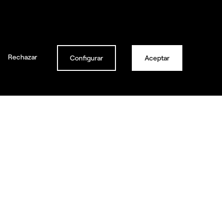
obre nosotros
Social
Company
Linkedin