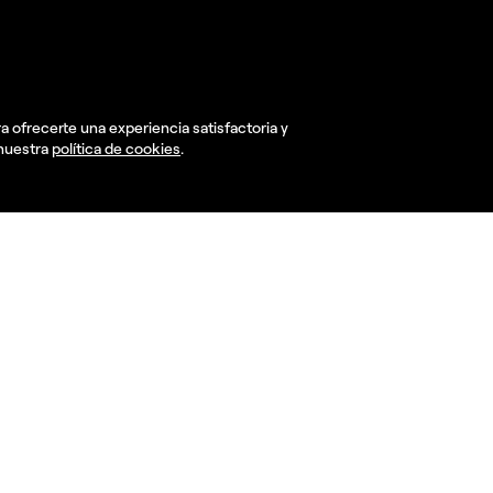
r
Tipos de marcas
Nuestra visión
S
Corporate
Insights