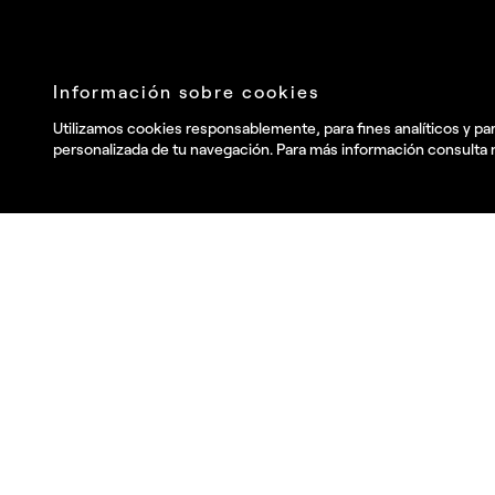
Únete a nuestra newsletter
Envia
He leído y acepto la
Política de privacidad
.
y deseo recibir
información comercial, noticias, eventos y servicios de Summa.*
Estamos presentes em
Barcelona