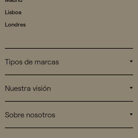
Lisboa
Londres
Tipos de marcas
Corporate
Nuestra visión
Consumers
Sports
Insights
Sobre nosotros
Startups
Work
Real Brands
Company