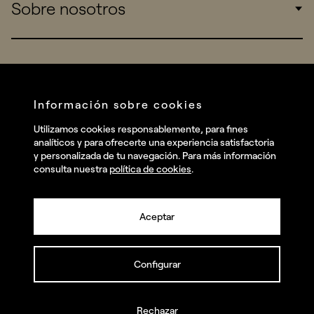
Sobre nosotros
Startups
Work
Real Brands
Company
All projects
Services
Social
Información sobre cookies
Talent
Linkedin
Utilizamos cookies responsablemente, para fines
Contact
analíticos y para ofrecerte una experiencia satisfactoria
Instagram
y personalizada de tu navegación. Para más información
consulta nuestra
política de cookies
.
Facebook
Youtube
Aceptar
Configurar
© summa.es Todos los derechos reservados.
Política de privacidad y aviso legal
Política de cookies
Rechazar