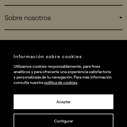
Sports
Insights
Sobre nosotros
Startups
Work
Real Brands
Company
All projects
Services
Social
Información sobre cookies
Talent
Linkedin
Utilizamos cookies responsablemente, para fines
Contact
analíticos y para ofrecerte una experiencia satisfactoria
Instagram
y personalizada de tu navegación. Para más información
consulta nuestra
política de cookies
.
Facebook
Youtube
Aceptar
Configurar
© summa.es Todos los derechos reservados.