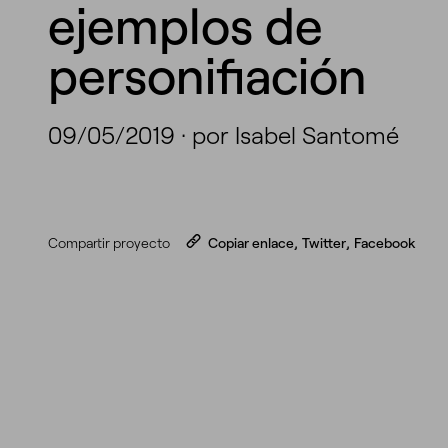
ejemplos de
personifiación
09/05/2019
·
por Isabel Santomé
Compartir proyecto
Copiar enlace
,
Twitter
,
Facebook