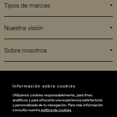
Tipos de marcas
Corporate
Nuestra visión
Consumers
Sports
Insights
Sobre nosotros
Startups
Work
Real Brands
Company
All projects
Services
Social
Información sobre cookies
Talent
Linkedin
Utilizamos cookies responsablemente, para fines
Contact
analíticos y para ofrecerte una experiencia satisfactoria
Instagram
y personalizada de tu navegación. Para más información
consulta nuestra
política de cookies
.
Facebook