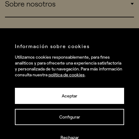
Sobre nosotros
Startups
Work
Real Brands
Company
All projects
Services
Social
Información sobre cookies
Talent
Linkedin
Utilizamos cookies responsablemente, para fines
Contact
analíticos y para ofrecerte una experiencia satisfactoria
Instagram
y personalizada de tu navegación. Para más información
consulta nuestra
política de cookies
.
Facebook
Youtube
Aceptar
Configurar
© summa.es Todos los derechos reservados.
Política de privacidad y aviso legal
Política de cookies
Rechazar