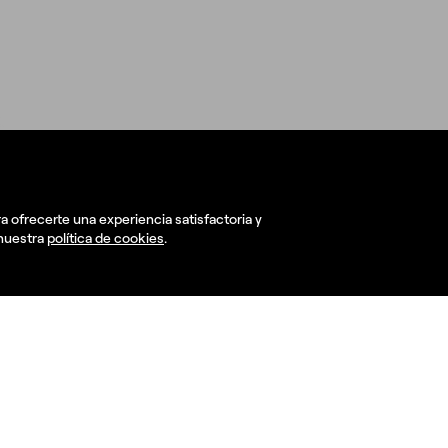
Cuáles son tus reto
manos y juntos los haremos real
a ofrecerte una experiencia satisfactoria y
 nuestra
política de cookies
.