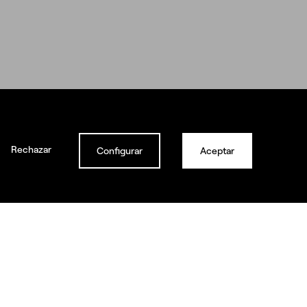
s?
idad
Rechazar
Configurar
Aceptar