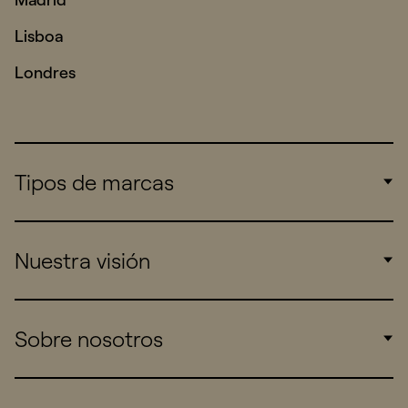
Lisboa
Londres
Tipos de marcas
Corporate
Nuestra visión
Consumers
Sports
Insights
Sobre nosotros
Startups
Work
Real Brands
Company