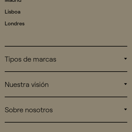
Lisboa
Londres
Tipos de marcas
Corporate
Nuestra visión
Consumers
Sports
Insights
Sobre nosotros
Startups
Work
Real Brands
Company