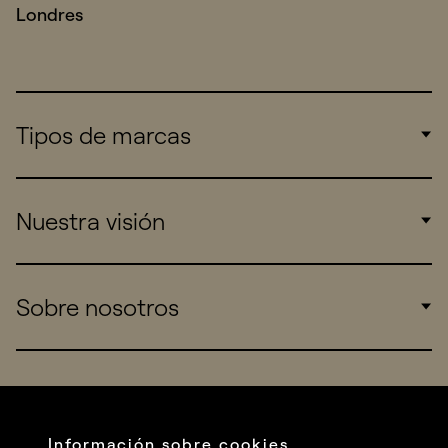
Londres
Tipos de marcas
Corporate
Nuestra visión
Consumers
Sports
Insights
Sobre nosotros
Startups
Work
Real Brands
Company
All projects
Services
Social
Información sobre cookies