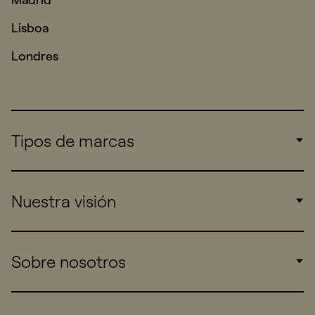
Lisboa
Londres
Tipos de marcas
Corporate
Nuestra visión
Consumers
Sports
Insights
Sobre nosotros
Startups
Work
Real Brands
Company