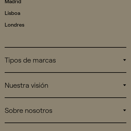
Madrid
Lisboa
Londres
Tipos de marcas
Corporate
Nuestra visión
Consumers
Sports
Insights
Sobre nosotros
Startups
Work
Real Brands
Company