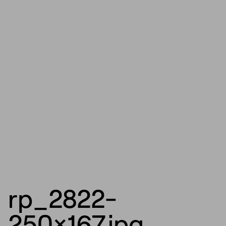
rp_2822-
250×167.jpg