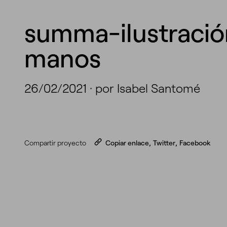
summa-ilustracio
manos
26/02/2021
·
por Isabel Santomé
Compartir proyecto
Copiar enlace
,
Twitter
,
Facebook