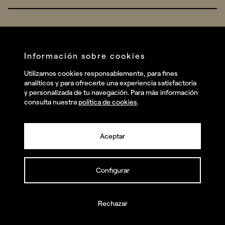
Real Brands
Company
All projects
Services
Social
Información sobre cookies
Talent
Linkedin
Utilizamos cookies responsablemente, para fines
Contact
analíticos y para ofrecerte una experiencia satisfactoria
Instagram
y personalizada de tu navegación. Para más información
consulta nuestra
política de cookies
.
Facebook
Youtube
Aceptar
Configurar
© summa.es Todos los derechos reservados.
Política de privacidad y aviso legal
Política de cookies
Rechazar