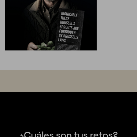
¿Cuáles son tus retos?