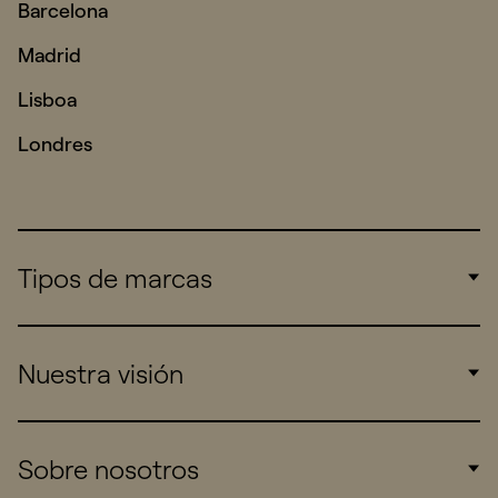
Barcelona
Madrid
Lisboa
Londres
Tipos de marcas
Corporate
Nuestra visión
Consumers
Sports
Insights
Sobre nosotros
Startups
Work