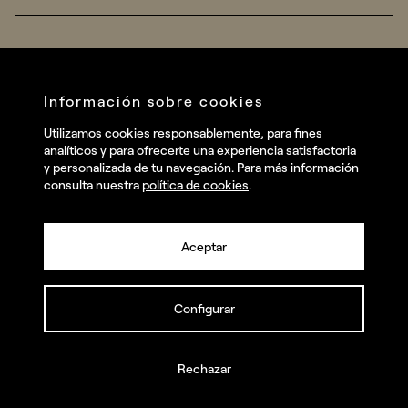
Real Brands
Company
All projects
Services
Social
Información sobre cookies
Talent
Linkedin
Utilizamos cookies responsablemente, para fines
Contact
analíticos y para ofrecerte una experiencia satisfactoria
Instagram
y personalizada de tu navegación. Para más información
consulta nuestra
política de cookies
.
Facebook
Youtube
Aceptar
Configurar
© summa.es Todos los derechos reservados.
Política de privacidad y aviso legal
Política de cookies
Rechazar