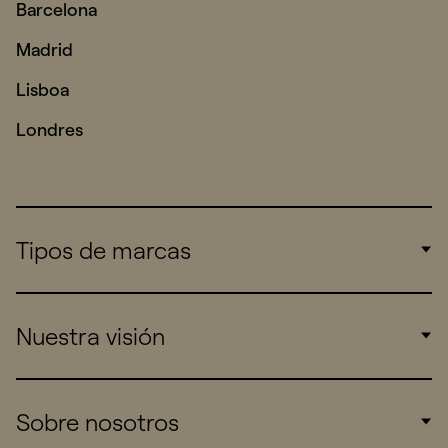
Barcelona
Madrid
Lisboa
Londres
Tipos de marcas
Corporate
Nuestra visión
Consumers
Sports
Insights
Sobre nosotros
Startups
Work