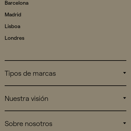
Barcelona
Madrid
Lisboa
Londres
Tipos de marcas
Corporate
Nuestra visión
Consumers
Sports
Insights
Sobre nosotros
Startups
Work