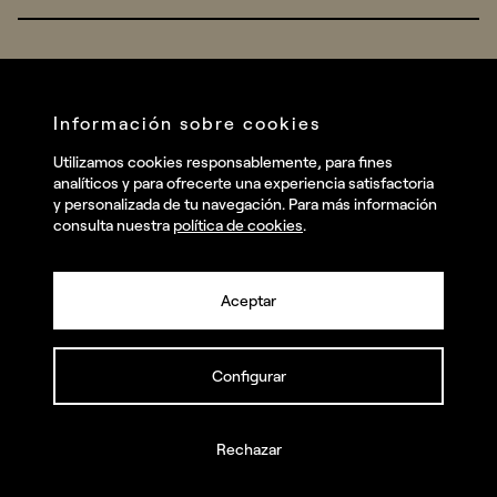
Real Brands
Company
All projects
Services
Social
Información sobre cookies
Talent
Linkedin
Utilizamos cookies responsablemente, para fines
Contact
analíticos y para ofrecerte una experiencia satisfactoria
Instagram
y personalizada de tu navegación. Para más información
consulta nuestra
política de cookies
.
Facebook
Youtube
Aceptar
Configurar
© summa.es Todos los derechos reservados.
Política de privacidad y aviso legal
Política de cookies
Rechazar