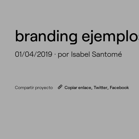
branding ejemplo
01/04/2019
·
por Isabel Santomé
Compartir proyecto
Copiar enlace
,
Twitter
,
Facebook