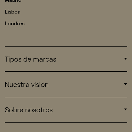
Lisboa
Londres
Tipos de marcas
Corporate
Nuestra visión
Consumers
Sports
Insights
Sobre nosotros
Startups
Work
Real Brands
Company