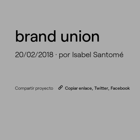
brand union
20/02/2018
·
por Isabel Santomé
Compartir proyecto
Copiar enlace
,
Twitter
,
Facebook