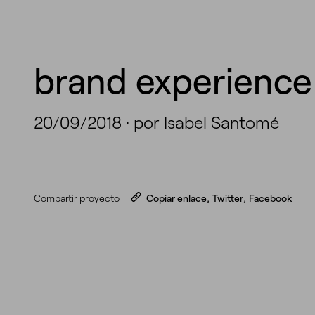
brand experience
20/09/2018
·
por Isabel Santomé
Compartir proyecto
Copiar enlace
,
Twitter
,
Facebook