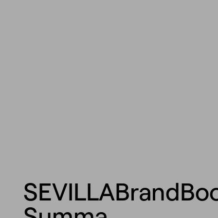
SEVILLABrandBo
Summa