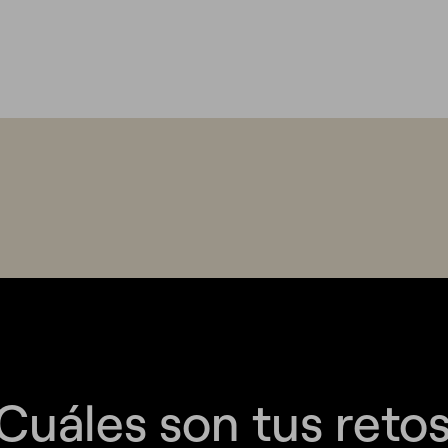
manos y juntos los haremos real
a ofrecerte una experiencia satisfactoria y
 nuestra
política de cookies
.