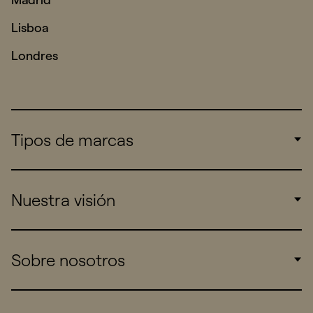
Lisboa
Londres
Tipos de marcas
Corporate
Nuestra visión
Consumers
Sports
Insights
Sobre nosotros
Startups
Work
Real Brands
Company