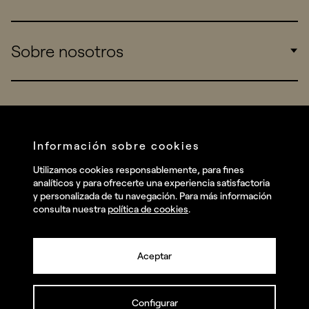
Consumers
Sports
Insights
Sobre nosotros
Startups
Work
Real Brands
Company
All projects
Services
Social
Información sobre cookies
Talent
Linkedin
Utilizamos cookies responsablemente, para fines
Contact
analíticos y para ofrecerte una experiencia satisfactoria
Instagram
y personalizada de tu navegación. Para más información
consulta nuestra
política de cookies
.
Facebook
Youtube
Aceptar
Configurar
© summa.es Todos los derechos reservados.