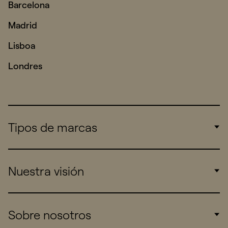
Barcelona
Madrid
Lisboa
Londres
Tipos de marcas
Corporate
Nuestra visión
Consumers
Sports
Insights
Sobre nosotros
Startups
Work