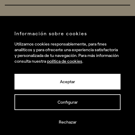
Real Brands
Company
All projects
Services
Social
Información sobre cookies
Talent
Linkedin
Utilizamos cookies responsablemente, para fines
Contact
analíticos y para ofrecerte una experiencia satisfactoria
Instagram
y personalizada de tu navegación. Para más información
consulta nuestra
política de cookies
.
Facebook
Youtube
Aceptar
Configurar
© summa.es Todos los derechos reservados.
Política de privacidad y aviso legal
Política de cookies
Rechazar