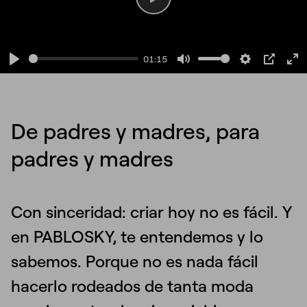
Play
01:15
Play
Mute
Settings
PIP
En
fu
De padres y madres, para
padres y madres
Con sinceridad: criar hoy no es fácil. Y
en PABLOSKY, te entendemos y lo
sabemos. Porque no es nada fácil
hacerlo rodeados de tanta moda