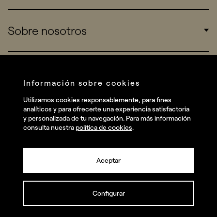
Sports
Insights
Sobre nosotros
Startups
Work
Real Brands
Company
Services
Información sobre cookies
Redes sociales
Talent
Utilizamos cookies responsablemente, para fines
Linkedin
analíticos y para ofrecerte una experiencia satisfactoria
y personalizada de tu navegación. Para más información
Contact
Instagram
consulta nuestra
política de cookies
.
Facebook
Aceptar
Youtube
Configurar
© summa.es Todos los derechos reservados.