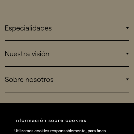
Especialidades
Corporate
Nuestra visión
Consumers
Sports
Insights
Sobre nosotros
Startups
Work
Real Brands
Company
Services
Redes sociales
Información sobre cookies
Talent
Linkedin
Utilizamos cookies responsablemente, para fines