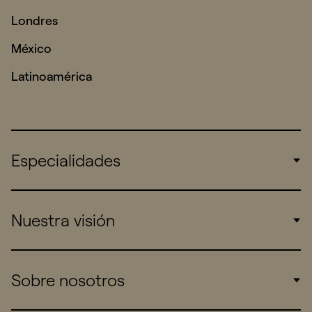
Londres
México
Latinoamérica
Especialidades
Corporate
Nuestra visión
Consumers
Sports
Insights
Sobre nosotros
Startups
Work