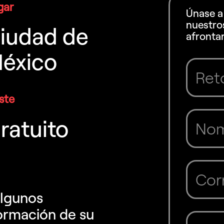
gar
Únase a
nuestro
iudad de
afrontar
éxico
ste
ratuito
algunos
formación de su