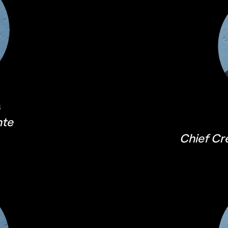
s
nte
Chief Cr