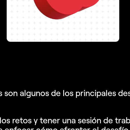
primera mano estos cambios permitirá que su
marca se adapte a los nuevos tiempos y
descubra nuevas oportunidades de negocio.
s son algunos de los principales de
los retos y tener una sesión de tra
e enfocar cómo afrontar el desafío