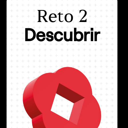
Reto 2
Reto 2
Descubrir
Descubrir
Quiero descubrir nuevas oportunidades
de negocio
El mundo cambia continuamente y cada vez
más de forma más rápida. Esto genera nuevas
expectativas hacia las marcas. Surgen nuevas
generaciones que tienen motivaciones y
necesidades de compra diferentes.
Dichos cambios y las innovaciones
tecnológicas que los impulsan abren la
posibilidad de ofrecer nuevas experiencias y
generar nuevos puntos de contacto con los
clientes.
Algunos productos y servicios pueden quedar
obsoletos si no son capaces de actualizarse, y
a la vez surgen grandes oportunidades para
reforzar y ampliar los negocios. Conocer de