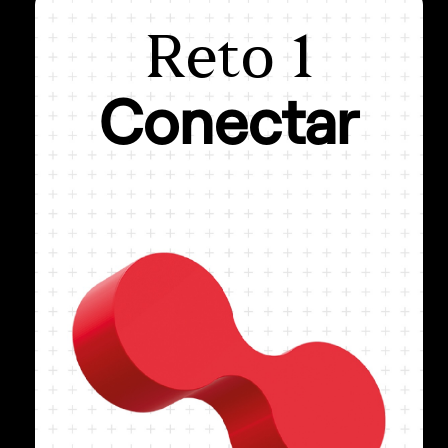
Reto 1
Reto 1
Conectar
Conectar
Quiero conectar mejor con mi
comunidad de clientes
Las comunidades son el epicentro de las
marcas. Identificar, analizar y entender las
motivaciones de sus comunidades es
fundamental para conectar mejor con ellas y
establecer relaciones profundas y duraderas
con las personas.
Además, le permitirá descubrir nuevas
oportuniades de negocio que conecten mejor
con sus intereses y expectativas.
Finalmente, esto será una base fundamental
para que su marca pueda crear su propia
comunidad. Una comunidad predispuesta y
leal que recomienda tus productos y servicios.