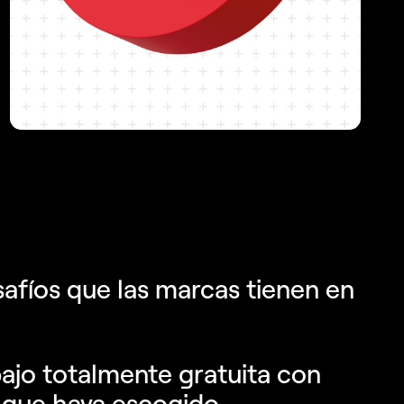
y consolidar su lealtad hacia ella.
safíos que las marcas tienen en
bajo totalmente gratuita con
 que haya escogido.