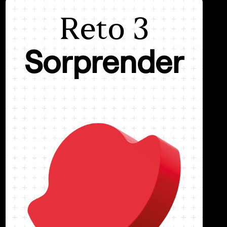
Reto 3
Reto 3
Sorprender
Sorprender
Quiero ofrecer una experiencia de
marca que sea innovadora
El tiempo y la atención que las personas
dedican a los mensajes comerciales es cada
vez menor. Y su capacidad de concentración
también.
Para llamar la atención, hay que encontrar el
tono y el momento adecuado. La clave es
saber cómo aprovechar esos escasos
momentos de atención para crear una
experiencia memorable y diferenciadora.
Ya sea desde la comunicación, el packaging o
el punto de venta, mejorar la experiencia de tu
marca en cada una de estas dimensiones te
permitirá convertir mejor, retener a tus
clientes, mejorar la preferencia hacia su marca