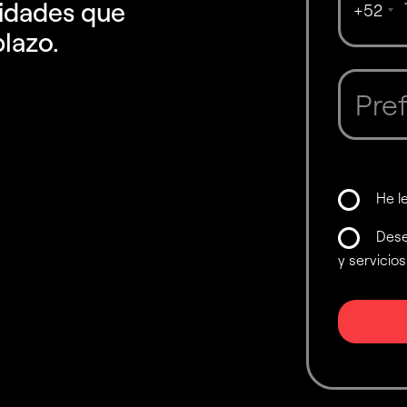
nidades que
+52
plazo.
He l
Dese
y servici